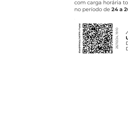
com carga horária to
no período de
24 a 
FMP70642677LCMN
26/10/24, 19:10