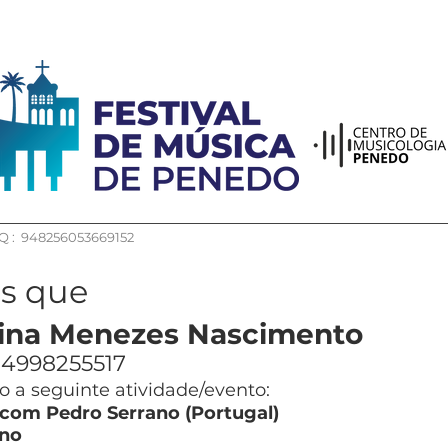
 : 948256053669152
os que
lina Menezes Nascimento
4998255517
 a seguinte atividade/evento:
 com Pedro Serrano (Portugal)
no