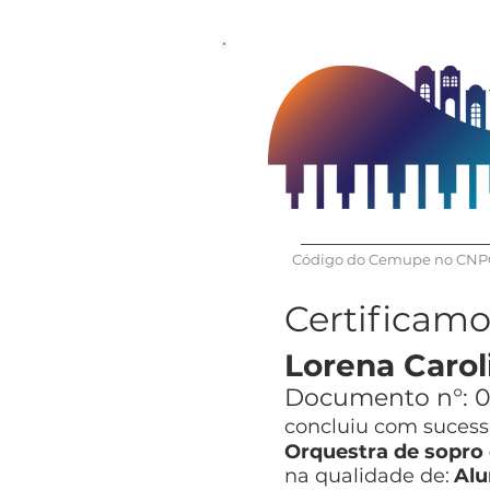
Código do Cemupe no CNPQ
Certificam
Lorena Caro
Documento n°:
0
concluiu com sucesso
Orquestra de sopro
na qualidade de:
Alu