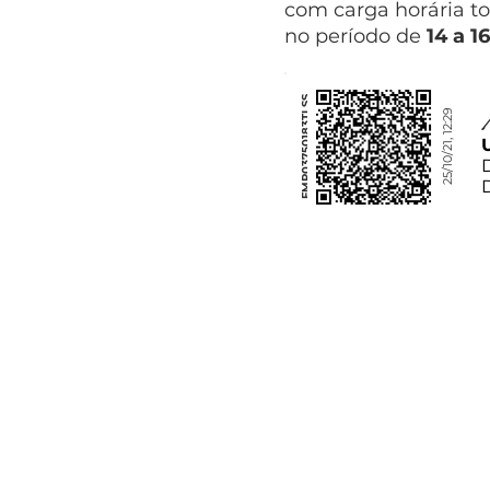
com carga horária to
no período de
14 a 1
FMP03750183TLSS
25/10/21, 12:29