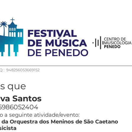
 : 948256053669152
os que
lva Santos
5986052404
 a seguinte atividade/evento:
l da Orquestra dos Meninos de São Caetano
icista