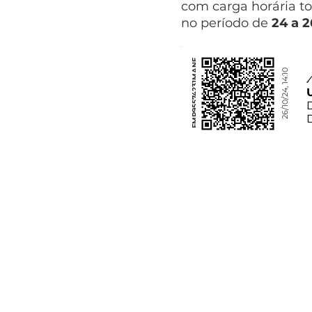
com carga horária to
no período de
24 a 
FMP95574231MANF
26/10/24, 14:10