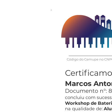
Código do Cemupe no CNPQ
Certificam
Marcos Anton
Documento n°:
8
concluiu com sucesso
Workshop de Bateri
na qualidade de:
Alu