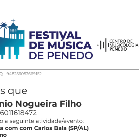
 : 948256053669152
os que
io Nogueira Filho
6011618472
 a seguinte atividade/evento:
a com com Carlos Bala (SP/AL)
no