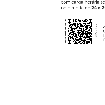
com carga horária to
no período de
24 a 
FMP57698110JDALF
01/11/24, 14:31