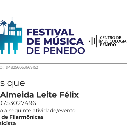
 : 948256053669152
os que
 Almeida Leite Félix
0753027496
 a seguinte atividade/evento:
de Filarmônicas
icista