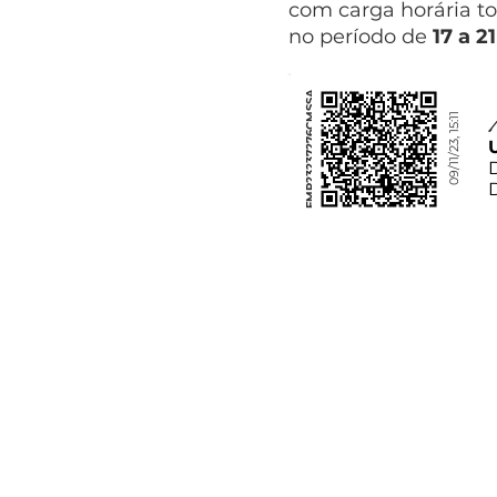
com carga horária to
no período de
17 a 2
FMP23237276CMSSA
09/11/23, 15:11