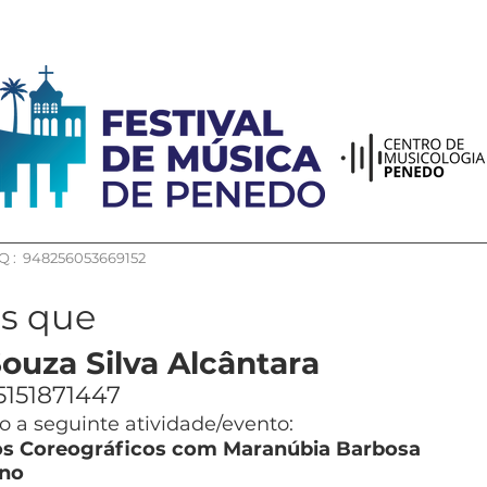
 : 948256053669152
os que
Souza Silva Alcântara
5151871447
 a seguinte atividade/evento:
os Coreográficos com Maranúbia Barbosa
no