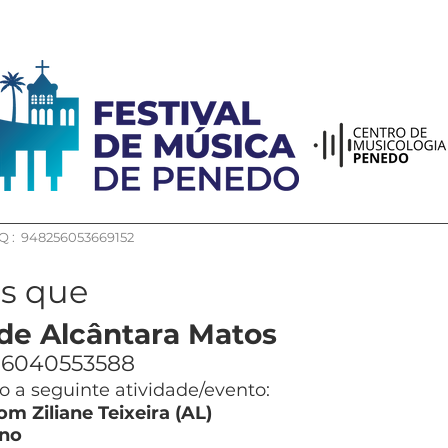
 : 948256053669152
os que
a de Alcântara Matos
6040553588
 a seguinte atividade/evento:
m Ziliane Teixeira (AL)
no