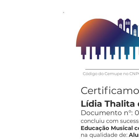
Código do Cemupe no CNPQ
Certificam
Lídia Thalit
Documento n°:
0
concluiu com sucesso
Educação Musical co
na qualidade de:
Alu