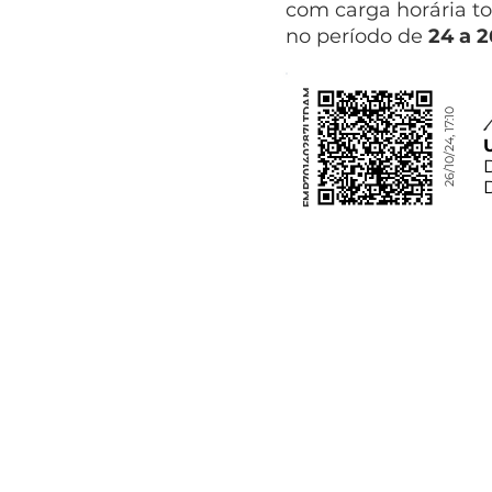
com carga horária to
no período de
24 a 
FMP70140287LTDAM
26/10/24, 17:10