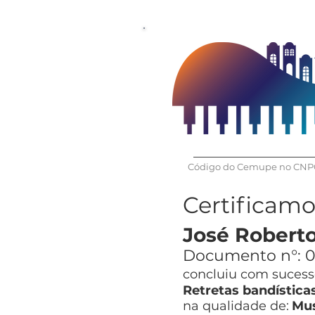
Código do Cemupe no CNPQ
Certificam
José Roberto
Documento n°:
0
concluiu com sucesso
Retretas bandística
na qualidade de:
Mus