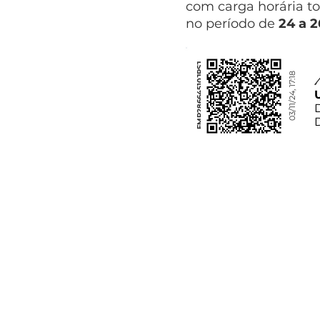
com carga horária to
no período de
24 a 
FMP28664510JRSJ
03/11/24, 17:18