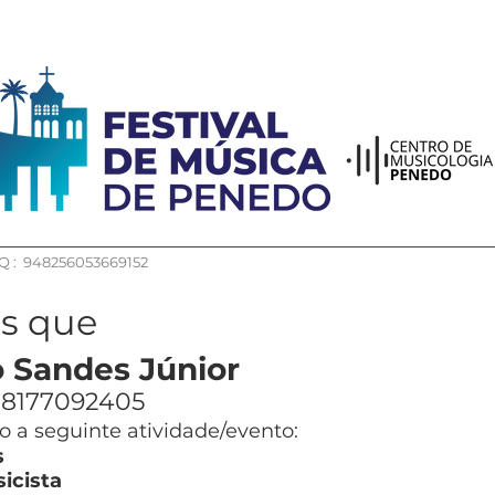
 : 948256053669152
os que
 Sandes Júnior
8177092405
 a seguinte atividade/evento:
s
icista