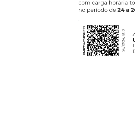
com carga horária to
no período de
24 a 
FMP73470115HESS
26/10/24, 18:10