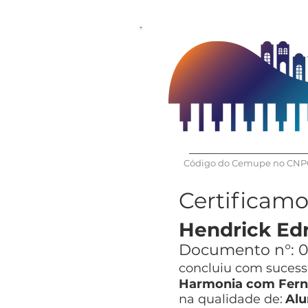
Código do Cemupe no CNPQ
Certificam
Hendrick Edr
Documento n°:
0
concluiu com sucesso
Harmonia com Ferna
na qualidade de:
Alu