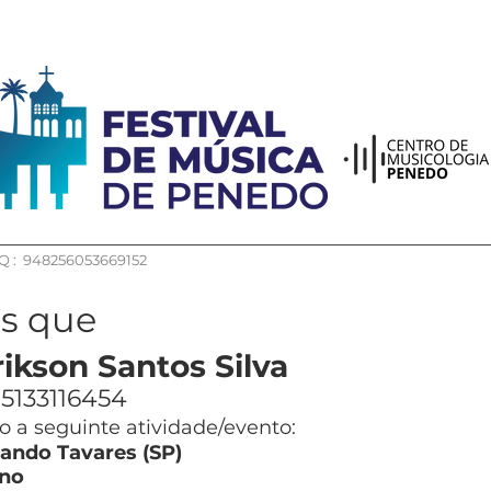
 : 948256053669152
os que
ikson Santos Silva
5133116454
 a seguinte atividade/evento:
ndo Tavares (SP)
no