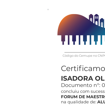
Código do Cemupe no CNPQ
Certificam
ISADORA OL
Documento n°:
0
concluiu com sucesso
FORUM DE MAESTR
na qualidade de:
AL