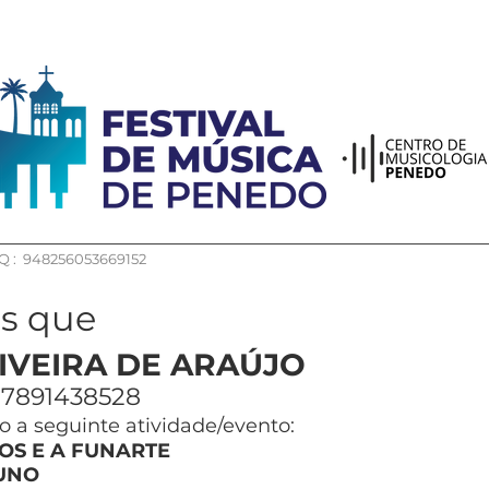
 : 948256053669152
os que
IVEIRA DE ARAÚJO
7891438528
 a seguinte atividade/evento:
OS E A FUNARTE
UNO