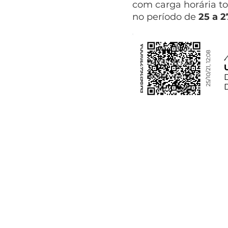
com carga horária to
no período de
25 a 
FMP61264270IODA
25/10/21, 12:08