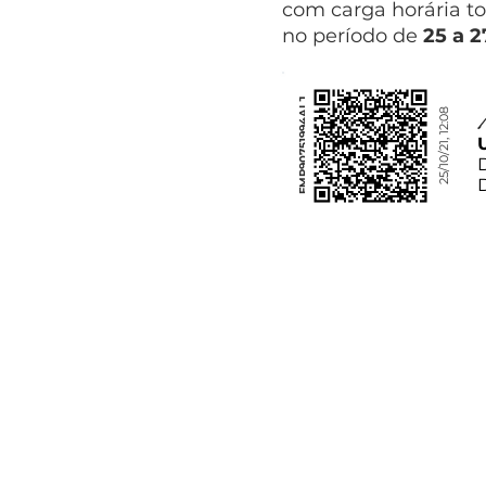
com carga horária to
no período de
25 a 
FMP90751994ALJ
25/10/21, 12:08