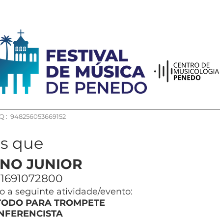
 : 948256053669152
os que
NO JUNIOR
1691072800
 a seguinte atividade/evento:
TODO PARA TROMPETE
NFERENCISTA