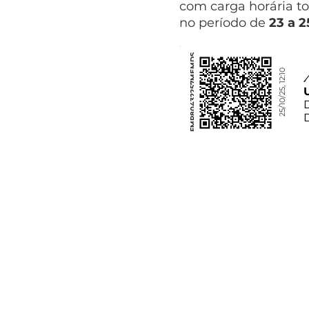
com carga horária to
no período de
23 a 2
FMP80432257MEMDS
25/10/25, 12:10