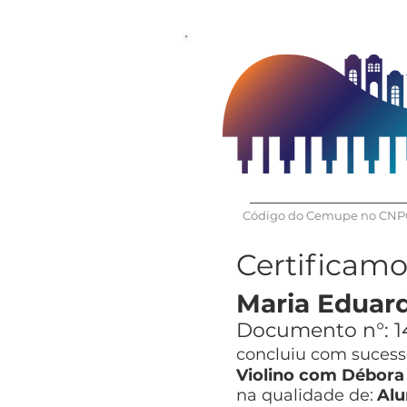
Código do Cemupe no CNPQ
Certificam
Maria Eduard
Documento n°:
1
concluiu com sucesso
Violino com Débora
na qualidade de:
Alu