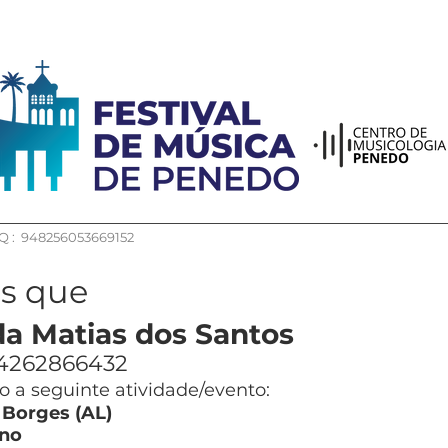
 : 948256053669152
os que
a Matias dos Santos
4262866432
 a seguinte atividade/evento:
 Borges (AL)
no