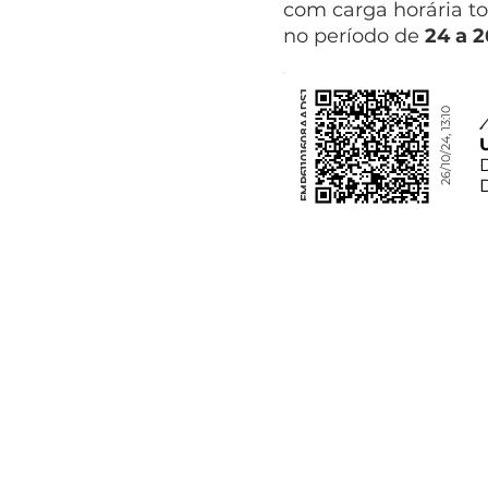
com carga horária to
no período de
24 a 
FMP61101608AADSJ
26/10/24, 13:10