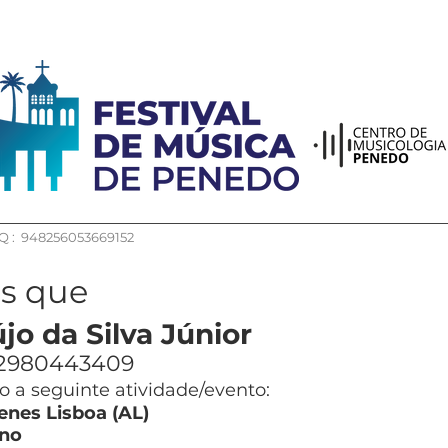
 : 948256053669152
os que
jo da Silva Júnior
2980443409
 a seguinte atividade/evento:
enes Lisboa (AL)
no