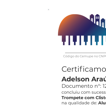
Código do Cemupe no CNPQ
Certificam
Adelson Araú
Documento n°:
1
concluiu com sucesso
Trompete com Clist
na qualidade de:
Alu