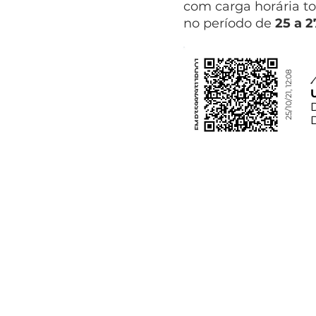
com carga horária to
no período de
25 a 
FMP35997931JPDOJ
25/10/21, 12:08