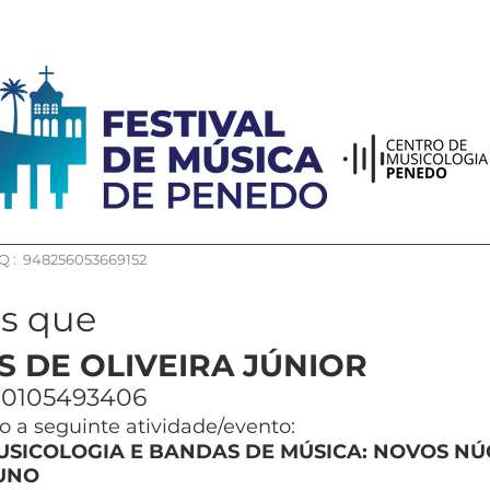
 : 948256053669152
os que
S DE OLIVEIRA JÚNIOR
0105493406
 a seguinte atividade/evento:
USICOLOGIA E BANDAS DE MÚSICA: NOVOS N
UNO