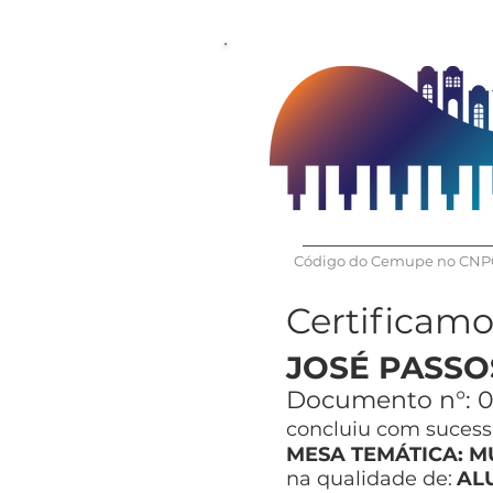
Código do Cemupe no CNPQ
Certificam
JOSÉ PASSO
Documento n°:
0
concluiu com sucesso
MESA TEMÁTICA: M
na qualidade de:
AL