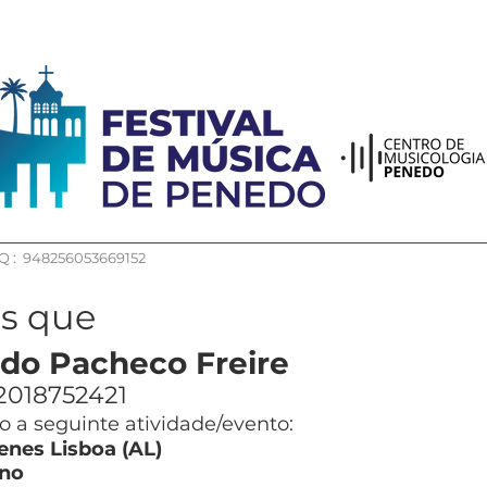
 : 948256053669152
os que
do Pacheco Freire
2018752421
 a seguinte atividade/evento:
enes Lisboa (AL)
no