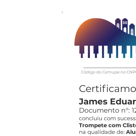
Código do Cemupe no CNPQ
Certificam
James Eduar
Documento n°:
1
concluiu com sucesso
Trompete com Clist
na qualidade de:
Alu