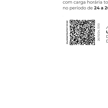
com carga horária to
no período de
24 a 
FMP96786783JEPF
26/10/24, 13:10