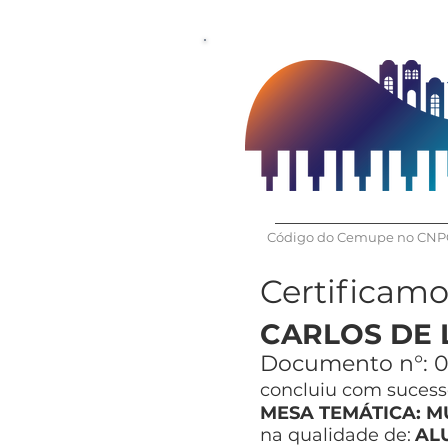
Código do Cemupe no CNPQ
Certificam
CARLOS DE 
Documento n°:
0
concluiu com sucesso
MESA TEMÁTICA: M
na qualidade de:
AL