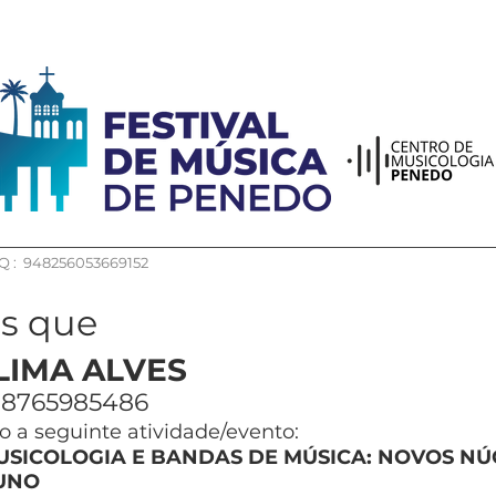
 : 948256053669152
os que
LIMA ALVES
8765985486
 a seguinte atividade/evento:
USICOLOGIA E BANDAS DE MÚSICA: NOVOS N
UNO