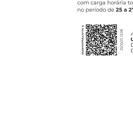
com carga horária to
no período de
25 a 
FMP21573843CDLA
25/10/21, 12:08