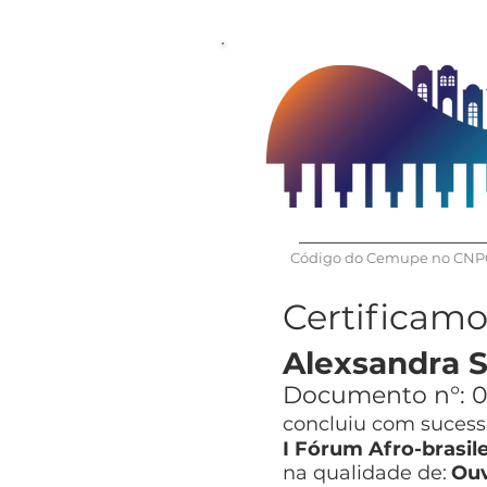
Código do Cemupe no CNPQ
Certificam
Alexsandra 
Documento n°:
0
concluiu com sucesso
I Fórum Afro-brasil
na qualidade de:
Ouv