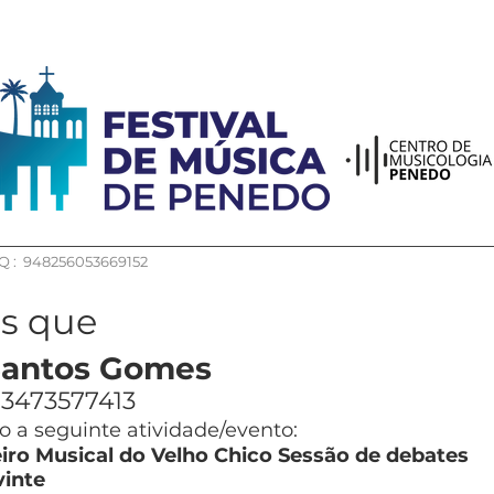
 : 948256053669152
os que
Santos Gomes
3473577413
 a seguinte atividade/evento:
eiro Musical do Velho Chico Sessão de debates
inte