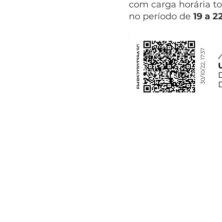
com carga horária to
no período de
19 a 2
FMP52170739ASG
30/10/22, 17:37