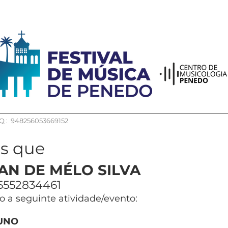
 : 948256053669152
os que
AN DE MÉLO SILVA
5552834461
 a seguinte atividade/evento:
UNO