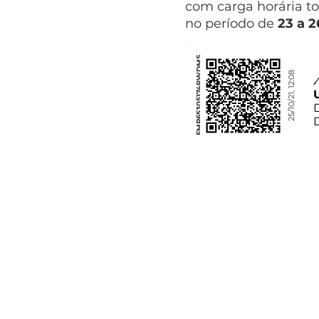
com carga horária to
no período de
23 a 
FMP65305174RWDMS
25/10/21, 12:08