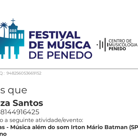
 : 948256053669152
os que
za Santos
8144916425
 a seguinte atividade/evento:
s - Música além do som Irton Mário Batman (SP
no