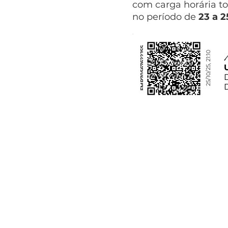
com carga horária to
no período de
23 a 2
FMP70567622JSS
25/10/25, 21:10