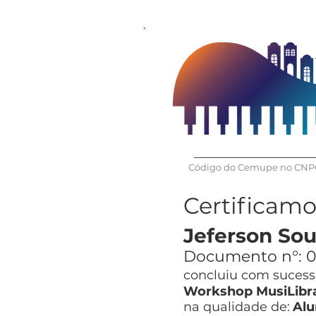
Código do Cemupe no CNPQ
Certificam
Jeferson Sou
Documento n°:
0
concluiu com sucesso
Workshop MusiLibra
na qualidade de:
Alu