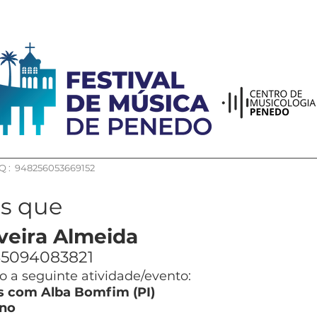
 : 948256053669152
os que
veira Almeida
5094083821
 a seguinte atividade/evento:
s com Alba Bomfim (PI)
no