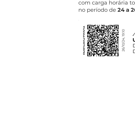
com carga horária to
no período de
24 a 
FMP24804735SOA
26/10/24, 19:10