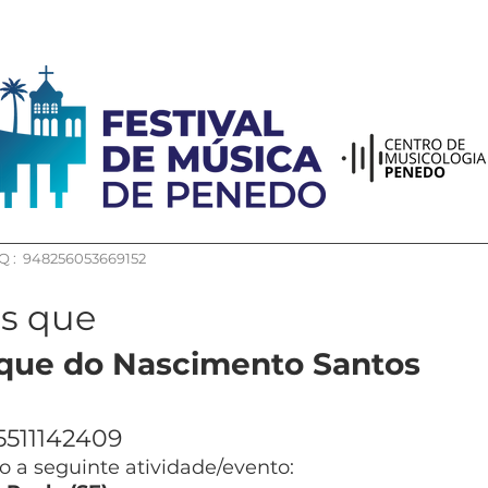
 : 948256053669152
os que
ique do Nascimento Santos
5511142409
 a seguinte atividade/evento: