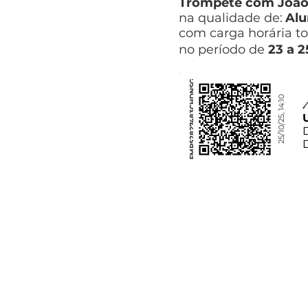
Trompete com João 
na qualidade de:
Alu
com carga horária to
no período de
23 a 2
FMP52827483CHDNSG
25/10/25, 14:10