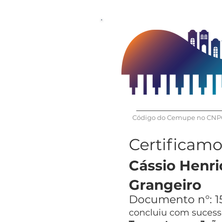
Código do Cemupe no CNPQ
Certificam
Cássio Henr
Grangeiro
Documento n°:
1
concluiu com sucesso