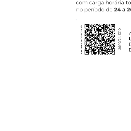
com carga horária to
no período de
24 a 
FMP14313098CFDSL
26/10/24, 13:10