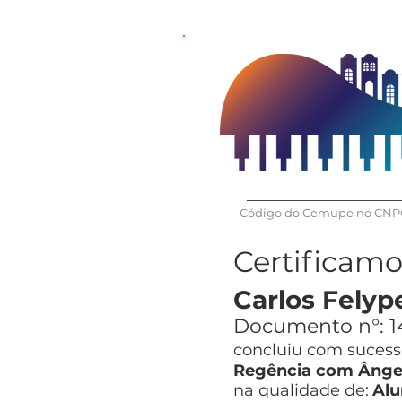
Código do Cemupe no CNPQ
Certificam
Carlos Felyp
Documento n°:
1
concluiu com sucesso
Regência com Ângel
na qualidade de:
Alu