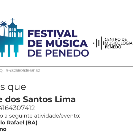
 : 948256053669152
os que
e dos Santos Lima
4164307412
 a seguinte atividade/evento:
o Rafael (BA)
no