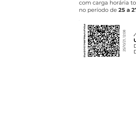
com carga horária to
no período de
25 a 
FMP25129879MVDSM
25/10/21, 12:08