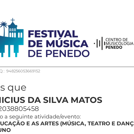
 : 948256053669152
os que
ICIUS DA SILVA MATOS
2038805458
 a seguinte atividade/evento:
UCAÇÃO E AS ARTES (MÚSICA, TEATRO E DANÇ
UNO