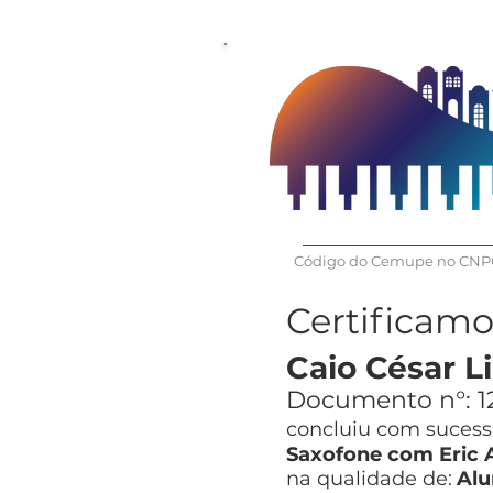
Código do Cemupe no CNPQ
Certificam
Caio César L
Documento n°:
1
concluiu com sucesso
Saxofone com Eric 
na qualidade de:
Alu