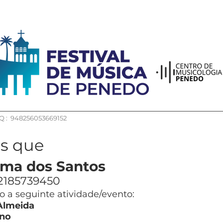
 : 948256053669152
os que
ima dos Santos
2185739450
 a seguinte atividade/evento:
Almeida
no