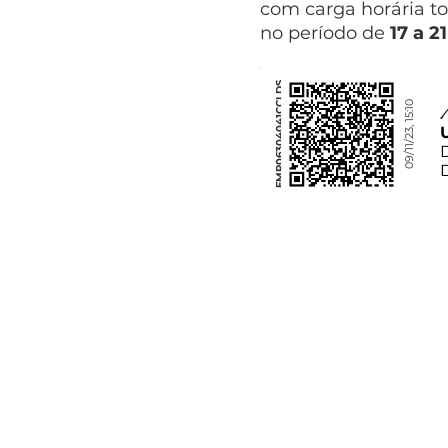
com carga horária to
no período de
17 a 2
FMP06304041CCLDS
09/11/23, 15:10