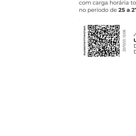
com carga horária to
no período de
25 a 
FMP60181728SDNS
25/10/21, 12:08