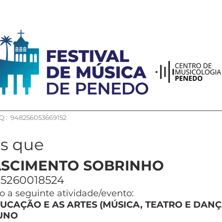
 : 948256053669152
os que
ASCIMENTO SOBRINHO
5260018524
 a seguinte atividade/evento:
UCAÇÃO E AS ARTES (MÚSICA, TEATRO E DANÇ
UNO