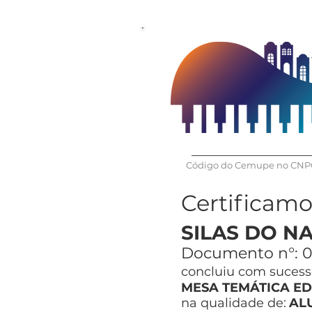
Código do Cemupe no CNPQ
Certificam
SILAS DO N
Documento n°:
0
concluiu com sucesso
MESA TEMÁTICA ED
na qualidade de:
AL