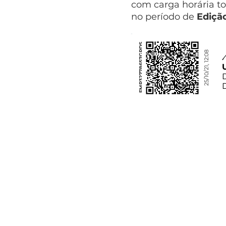
com carga horária to
no período de
Ediçã
FMP32778657GPDS
25/10/21, 12:08