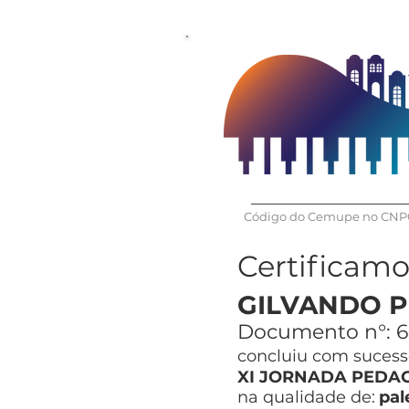
Código do Cemupe no CNPQ
Certificam
GILVANDO P
Documento n°:
6
concluiu com sucesso
XI JORNADA PEDAG
na qualidade de:
pal