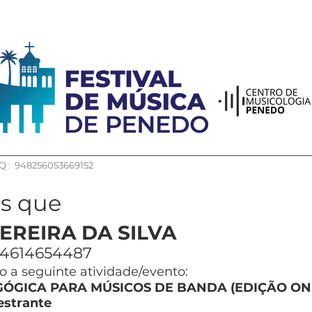
 : 948256053669152
os que
EREIRA DA SILVA
4614654487
 a seguinte atividade/evento:
ÓGICA PARA MÚSICOS DE BANDA (EDIÇÃO ON
estrante