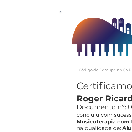
Código do Cemupe no CNPQ
Certificam
Roger Ricard
Documento n°:
0
concluiu com sucesso
Musicoterapia com
na qualidade de:
Alu