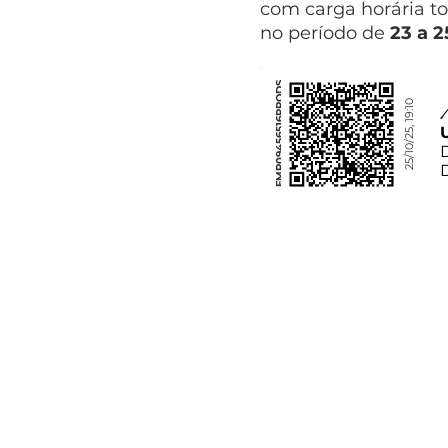
com carga horária to
no período de
23 a 2
FMP09456516RRODS
25/10/25, 19:10