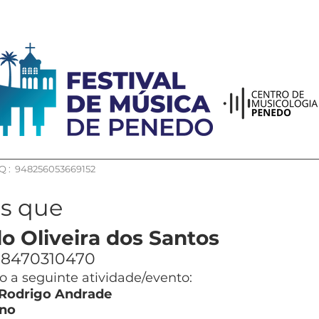
 : 948256053669152
os que
o Oliveira dos Santos
8470310470
 a seguinte atividade/evento:
 Rodrigo Andrade
no