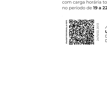
com carga horária to
no período de
19 a 2
FMP07659564ASFS
24/10/22, 20:13