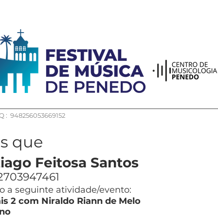
 : 948256053669152
os que
iago Feitosa Santos
2703947461
 a seguinte atividade/evento:
is 2 com Niraldo Riann de Melo
no