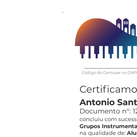
Código do Cemupe no CNPQ
Certificam
Antonio Sant
Documento n°:
1
concluiu com sucesso
Grupos Instrumenta
na qualidade de:
Alu