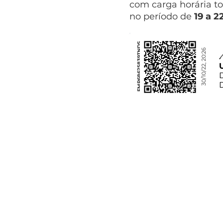
com carga horária to
no período de
19 a 2
FMP68625839TNDS
30/10/22, 20:26