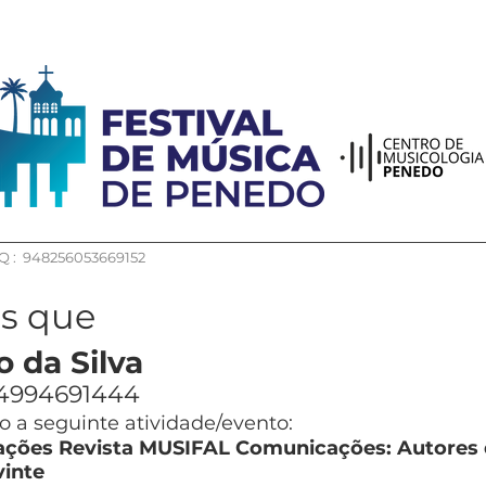
 : 948256053669152
os que
o da Silva
4994691444
 a seguinte atividade/evento:
ções Revista MUSIFAL Comunicações: Autores d
inte