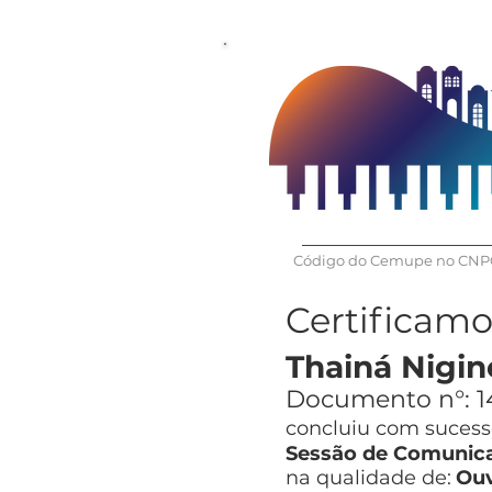
Código do Cemupe no CNPQ
Certificam
Thainá Nigin
Documento n°:
1
concluiu com sucesso
Sessão de Comunica
na qualidade de:
Ouv