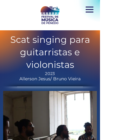
Scat singing para
guitarristas e
violonistas
2023
Allerson Jesus/ Bruno Vieira