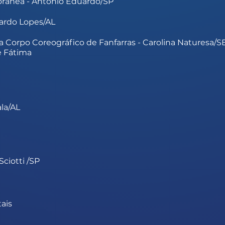
ânea - Antônio Eduardo/SP
cardo Lopes/AL
a Corpo Coreográfico de Fanfarras - Carolina Naturesa/S
e Fátima
la/AL
ciotti /SP
tais