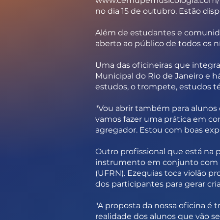
www.cemupemusicologia.com/f
no dia 15 de outubro. Estão disp
Além de estudantes e comunida
aberto ao público de todos os ní
Uma das oficineiras que integra
Municipal do Rio de Janeiro e há
estudos, o trompete, estudos té
"Vou abrir também para alunos
vamos fazer uma prática em conj
agregador. Estou com boas expec
Outro profissional que está na p
instrumento em conjunto com ên
(UFRN). Ezequias toca violão p
dos participantes para gerar cri
"A proposta da nossa oficina é 
realidade dos alunos que vão se