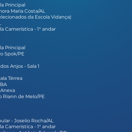
la Principal
onora Maria Costa/AL
selecionados da Escola Vidança)
L
la Camerística - 1° andar
la Principal
ro Spok/PE
os Anjos - Sala 1
ala Térrea
a/BA
a Anexa
do Riann de Melo/PE
ular - Joselio Rocha/AL
la Camerística - 1° andar