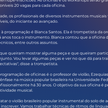
emupe-inscricoes.
As oficinas e os workshops serão gra
oníveis 20 vagas para cada oficina.
de, os profissionais de diversos instrumentos musicai
veis, do iniciante ao avançado.
 à programação é Bianca Santos. Ela é trompetista da or
 anos toca o instrumento. Bianca contou que a oficina de
cnicos, entre outros assuntos.
 que queiram mostrar alguma peça e que queiram part
unto. Vou levar algumas peças e ver no que dá para trab
tativas", disse a trompetista.
rogramação de oficinas é o professor de violão, Ezequias 
fase na música popular brasileira na Universidade Fed
rofissionalmente há 30 anos. O objetivo da sua oficina 
atividade musical.
tratar o violão brasileiro popular instrumental do solo
 inscrever. Vamos trabalhar técnicas de ritmos de lingua