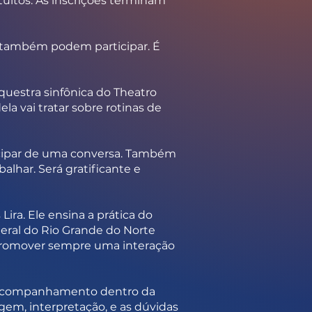
tuitos. As inscrições terminam
s também podem participar. É
questra sinfônica do Theatro
la vai tratar sobre rotinas de
icipar de uma conversa. Também
alhar. Será gratificante e
Lira. Ele ensina a prática do
eral do Rio Grande do Norte
é promover sempre uma interação
 de acompanhamento dentro da
gem, interpretação, e as dúvidas