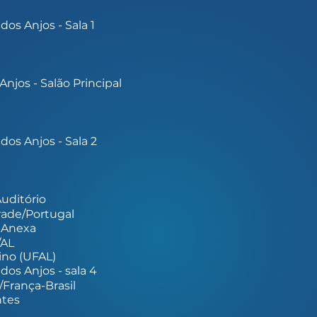
os Anjos - Sala 1
Anjos - Salão Principal
os Anjos - Sala 2
Auditório
drade/Portugal
a Anexa
/AL
ino (UFAL)
os Anjos - sala 4
/França-Brasil
ntes