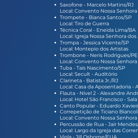
Saxofone - Marcelo Martins/RJ
Local: Convento Nossa Senhora d
Trompete - Bianca Santos/SP
Local: Tiro de Guerra
Técnica Coral - Eneida Lima/BA
Local: Igreja Nossa Senhora dos 
Trompa - Jessica Vicente/SP
Local: Montepio dos Artistas
Trombone - Neris Rodrigues/PE
Local: Convento Nossa Senhora d
Tuba - Taís Nascimento/SP
Local: Secult - Auditório
Clarineta - Batista Jr./RJ
Local: Casa da Aposentadoria - 
Flauta - Nível 2 - Alexandre An
Local: Hotel São Francisco - Sal
Canto Popular - Eduardo Xavier
Correpetição de Ticiano Biancol
Local: Convento Nossa Senhora d
Percussão de Rua - Jair Mendes
Local: Largo da Igreja das Corre
Viola - Jill Osborne/EUA