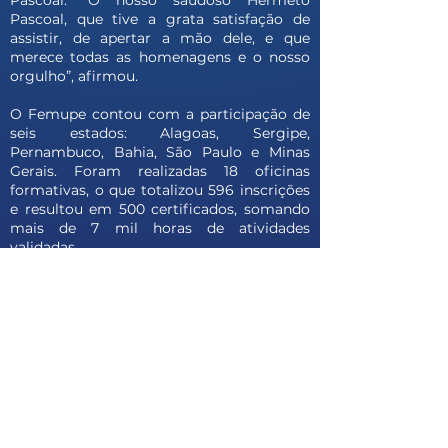
Pascoal. “O nosso saudoso Hermeto
Pascoal, que tive a grata satisfação de
assistir, de apertar a mão dele, e que
merece todas as homenagens e o nosso
orgulho”, afirmou.
O Femupe contou com a participação de
seis estados: Alagoas, Sergipe,
Pernambuco, Bahia, São Paulo e Minas
Gerais. Foram realizadas 18 oficinas
formativas, o que totalizou 596 inscrições
e resultou em 500 certificados, somando
mais de 7 mil horas de atividades
validadas.
A programação artística reuniu mais de 30
atrações, celebrando a diversidade musical
e o intercâmbio cultural entre artistas,
estudantes e educadores. O Femupe é
uma realização da Universidade Federal de
Alagoas (Ufal), Sesc, Prefeitura Municipal
de Penedo, Fundepes e Astec.