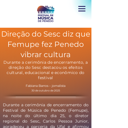
Direção do Sesc diz que
Femupe fez Penedo
vibrar cultura
Durante a cerimônia de encerramento, a
direção do Sesc destacou os efeitos
cultural, educacional e econômico do
festival
Fabiana Barros – jornalista
30 de outubro de 2025
Durante a cerimônia de encerramento do
Festival de Música de Penedo (Femupe),
na noite do último dia 25, o diretor
regional do Sesc, Carlos Pessoa Junior,
agradeceu a parceria da Ufal e afirmou