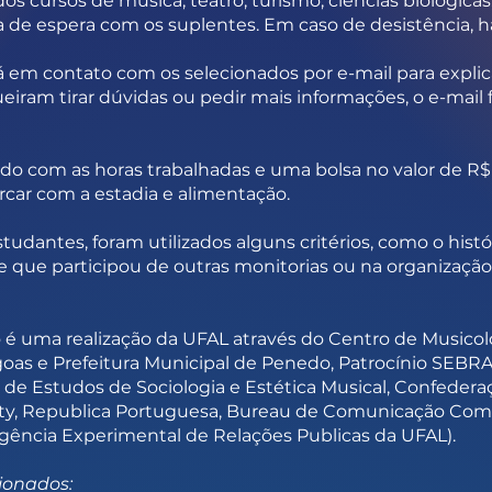
 cursos de música, teatro, turismo, ciências biológica
de espera com os suplentes. Em caso de desistência, ha
rá em contato com os selecionados por e-mail para explic
ueiram tirar dúvidas ou pedir mais informações, o e-mail
do com as horas trabalhadas e uma bolsa no valor de R$
arcar com a estadia e alimentação.
estudantes, foram utilizados alguns critérios, como o his
de que participou de outras monitorias ou na organizaç
 é uma realização da UFAL através do Centro de Musicol
as e Prefeitura Municipal de Penedo, Patrocínio SEBRAE
 de Estudos de Sociologia e Estética Musical, Confedera
sity, Republica Portuguesa, Bureau de Comunicação Com
ência Experimental de Relações Publicas da UFAL).
cionados: