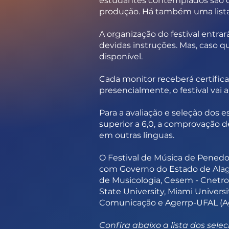
estudantes contemplados são dos
produção. Há também uma lista 
A organização do festival entra
devidas instruções. Mas, caso q
disponível.
Cada monitor receberá certifica
presencialmente, o festival vai 
Para a avaliação e seleção dos 
superior a 6,0, a comprovação 
em outras línguas.
O Festival de Música de Penedo
com Governo do Estado de Alago
de Musicologia, Cesem - Cnetro
State University, Miami Univer
Comunicação e Agerrp-UFAL (Ag
Confira abaixo a lista dos sele