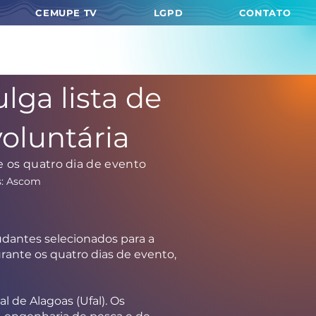
CEMUPE TV
LGPD
CONTATO
lga lista de
voluntária
e os quatro dia de evento
s: Ascom
tudantes selecionados para a
urante os quatro dias de evento,
 de Alagoas (Ufal). Os