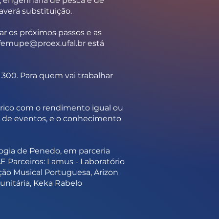
s, engenharia de pesca e de
verá substituição.
ar os próximos passos e as
femupe@proex.ufal.br
está
 300. Para quem vai trabalhar
tórico com o rendimento igual ou
ão de eventos, e o conhecimento
ogia de Penedo, em parceria
 Parceiros: Lamus - Laboratório
ção Musical Portuguesa, Arizon
unitária, Keka Rabelo