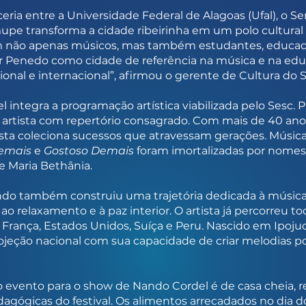
ria entre a Universidade Federal de Alagoas (Ufal), o Se
upe transforma a cidade ribeirinha em um polo cultural 
ão apenas músicos, mas também estudantes, educador
dar Penedo como cidade de referência na música e na edu
onal e internacional”, afirmou o gerente de Cultura do S
integra a programação artística viabilizada pelo Sesc. P
artista com repertório consagrado. Com mais de 40 anos
tista coleciona sucessos que atravessam gerações. Músi
demais
e
Gostoso Demais
foram imortalizadas por nome
 Maria Bethânia.
ndo também construiu uma trajetória dedicada à música
o relaxamento e à paz interior. O artista já percorreu to
 França, Estados Unidos, Suíça e Peru. Nascido em Ipoju
ojeção nacional com sua capacidade de criar melodias 
o evento para o show de Nando Cordel é de casa cheia, r
dagógicas do festival. Os alimentos arrecadados no dia 