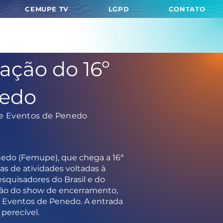
CEMUPE TV
LGPD
CONTATO
ação do 16º
nedo
 e Eventos de Penedo
enedo (Femupe), que chega a 16ª
s de atividades voltadas à
esquisadores do Brasil e do
ação do show de encerramento,
e Eventos de Penedo. A entrada
perecível.