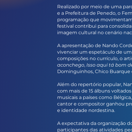
Realizado por meio de uma parce
e a Prefeitura de Penedo, o Fem
programação que movimentam n
festival contribui para consoli
imagem cultural no cenário naci
A apresentação de Nando Cordel 
vivenciar um espetáculo de um 
composições no currículo, o ar
aconchego
,
Isso aqui tá bom 
Dominguinhos, Chico Buarque e
Além do repertório popular, Na
com mais de 15 álbuns voltados a
musicais a países como Bélgica,
cantor e compositor ganhou pr
e identidade nordestina.
A expectativa da organização d
participantes das atividades pe