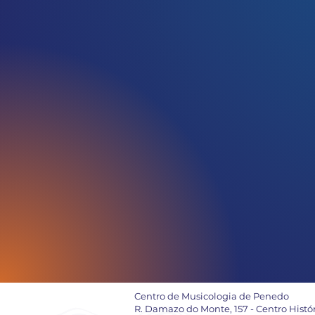
Centro de Musicologia de Penedo
R. Damazo do Monte, 157 - Centro Histó