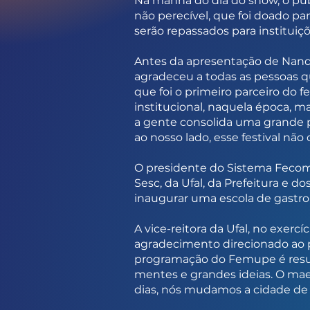
Na manhã do dia do show, o públi
não perecível, que foi doado p
serão repassados para institui
Antes da apresentação de Nando
agradeceu a todas as pessoas q
que foi o primeiro parceiro do f
institucional, naquela época, 
a gente consolida uma grande pa
ao nosso lado, esse festival nã
O presidente do Sistema Fecomé
Sesc, da Ufal, da Prefeitura e 
inaugurar uma escola de gastro
A vice-reitora da Ufal, no exercí
agradecimento direcionado ao pr
programação do Femupe é result
mentes e grandes ideias. O mae
dias, nós mudamos a cidade de