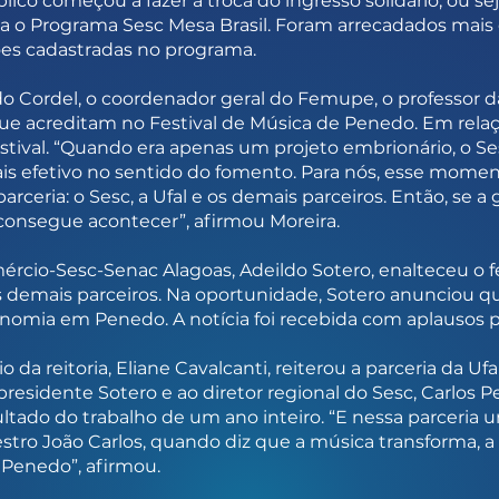
co começou a fazer a troca do ingresso solidário, ou sej
ara o Programa Sesc Mesa Brasil. Foram arrecadados mais
ções cadastradas no programa.
 Cordel, o coordenador geral do Femupe, o professor da
ue acreditam no Festival de Música de Penedo. Em relaç
estival. “Quando era apenas um projeto embrionário, o Ses
mais efetivo no sentido do fomento. Para nós, esse mom
rceria: o Sesc, a Ufal e os demais parceiros. Então, se a
o consegue acontecer”, afirmou Moreira.
rcio-Sesc-Senac Alagoas, Adeildo Sotero, enalteceu o fe
dos demais parceiros. Na oportunidade, Sotero anunciou q
nomia em Penedo. A notícia foi recebida com aplausos p
cio da reitoria, Eliane Cavalcanti, reiterou a parceria da U
esidente Sotero e ao diretor regional do Sesc, Carlos P
ado do trabalho de um ano inteiro. “E nessa parceria un
stro João Carlos, quando diz que a música transforma, a
 Penedo”, afirmou.