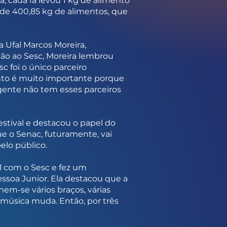
a, cada fã levou 1 kg de alimento
 de 400,85 kg de alimentos, que
 Ufal Marcos Moreira,
ão ao Sesc, Moreira lembrou
c foi o único parceiro
ento é muito importante porque
 gente não tem esses parceiros
stival e destacou o papel do
ue o Senac, futuramente, vai
elo público.
fal com o Sesc e fez um
essoa Junior. Ela destacou que a
em-se vários braços, várias
 música muda. Então, por três