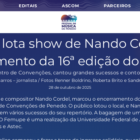
EDITAIS
ASCOM
PARCEIROS
 lota show de Nando C
mento da 16ª edição d
tro de Convenções, cantou grandes sucessos e conto
arros – jornalista / Fotos Renner Boldrino, Roberta Brito e Sand
28 de outubro de 2025
r e compositor Nando Cordel, marcou o encerramento do
 de Convenções de Penedo. O público lotou o local, e N
 em vários sucessos do seu repertório. A bagagem de um 
 O Femupe é uma realização da Universidade Federal de Al
 e Astec.