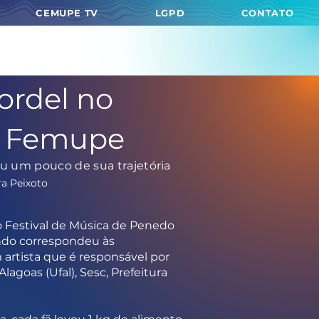
CEMUPE TV
LGPD
CONTATO
ordel no
o Femupe
u um pouco de sua trajetória
ra Peixoto
 Festival de Música de Penedo
ando correspondeu às
artista que é responsável por
agoas (Ufal), Sesc, Prefeitura