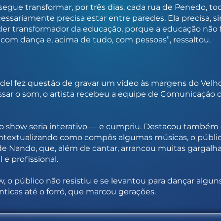
gue transformar, por três dias, cada rua de Penedo, toc
ecessariamente precisa estar entre paredes. Ela precisa, s
er transformador da educação, porque a educação não f
com dança e, acima de tudo, com pessoas”, ressaltou.
el fez questão de gravar um vídeo às margens do Velho 
ssar o som, o artista recebeu a equipe de Comunicação 
o show seria interativo — e cumpriu. Destacou também 
ontextualizando como compôs algumas músicas, o públic
 de Nando, que, além de cantar, arrancou muitas gargal
 e profissional.
o público não resistiu e se levantou para dançar alguns
ticas até o forró, que marcou gerações.