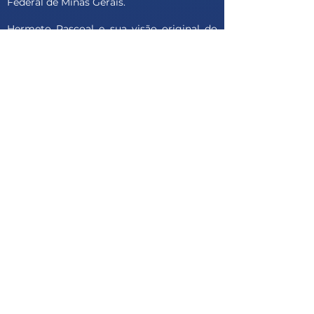
Federal de Minas Gerais.
Hermeto Pascoal e sua visão original do
Forró: Hibridismo experimental e raízes
musicais do Nordeste brasileiro em sua
obra, com José Luann Veiga, do Sesc
Alagoas e Centro de Musicologia de
Penedo (Cemupe).
Ações do Cemupe, com Marcos Moreira,
Claudia Góes e João Gracindo Neto, da
Ufal, e o encerramento da programação
com Gérald Guillot, da Universidade
Bordeaux Montaigne.
Programação em Vouzela
O Femupe em Vouzela terá uma
programação bem brasileira, com a
participação de Wilbert Fialho (guitarra e
violão); Ricardo Lopes (guitarra e jazz),
João Francisco (clarinete), maestro Sérgio
Moura, da Paraíba; e o pesquisador João
Neto. Na produção, a equipe vai contar