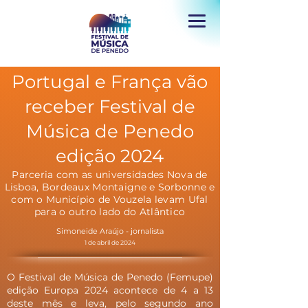
Portugal e França vão
receber Festival de
Música de Penedo
edição 2024
Parceria com as universidades Nova de
Lisboa, Bordeaux Montaigne e Sorbonne e
com o Município de Vouzela levam Ufal
para o outro lado do Atlântico
Simoneide Araújo - jornalista
1 de abril de 2024
O Festival de Música de Penedo (Femupe)
edição Europa 2024 acontece de 4 a 13
deste mês e leva, pelo segundo ano