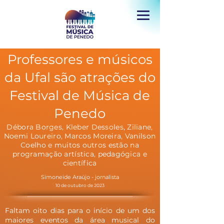
Professores e músicos
da Ufal são atrações do
Festival de Música de
Penedo
Débora Borges, Kleber Dessoles, Ziliane,
Noemi Loureiro, Marcos Moreira, Vanilson
Coelho e muitos outros estão na
programação artística, pedagógica e
científica
Simoneide Araújo - jornalista
10 de outubro de 2023
Faltam oito dias para o início de um dos
maiores eventos da área musical do