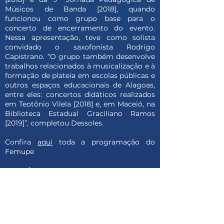
Músicos de Banda [2018], quando
funcionou como grupo base para o
concerto de encerramento do evento.
Nessa apresentação, teve como solista
convidado o saxofonista Rodrigo
Capistrano. “O grupo também desenvolve
trabalhos relacionados à musicalização e à
formação de plateia em escolas públicas e
outros espaços educacionais de Alagoas,
entre eles: concertos didáticos realizados
em Teotônio Vilela [2018] e, em Maceió, na
Biblioteca Estadual Graciliano Ramos
[2019]”, completou Dessoles.
Confira
aqui
toda a programação do
Femupe
O Festival
O Festival de Música de Penedo é uma
realização da Universidade Federal de
Alagoas – por meio do Centro de
Musicologia de Penedo (Cemupe), do