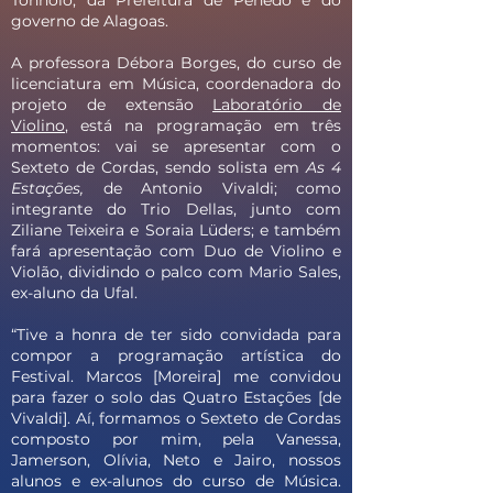
Tonholo, da Prefeitura de Penedo e do
governo de Alagoas.
A professora Débora Borges, do curso de
licenciatura em Música, coordenadora do
projeto de extensão
Laboratório de
Violino
, está na programação em três
momentos: vai se apresentar com o
Sexteto de Cordas, sendo solista em
As 4
Estações,
de Antonio Vivaldi; como
integrante do Trio Dellas, junto com
Ziliane Teixeira e Soraia Lüders; e também
fará apresentação com Duo de Violino e
Violão, dividindo o palco com Mario Sales,
ex-aluno da Ufal.
“Tive a honra de ter sido convidada para
compor a programação artística do
Festival. Marcos [Moreira] me convidou
para fazer o solo das Quatro Estações [de
Vivaldi]. Aí, formamos o Sexteto de Cordas
composto por mim, pela Vanessa,
Jamerson, Olívia, Neto e Jairo, nossos
alunos e ex-alunos do curso de Música.