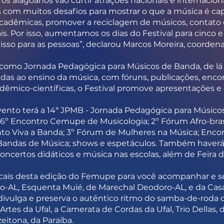
 alagoanos vão curtir atrações nacionais e internaciona
 com muitos desafios para mostrar o que a música é cap
 acadêmicas, promover a reciclagem de músicos, contato
s. Por isso, aumentamos os dias do Festival para cinco
isso para as pessoas”, declarou Marcos Moreira, coordena
como Jornada Pedagógica para Músicos de Banda, de lá 
adas ao ensino da música, com fóruns, publicações, encont
adêmico-científicas, o Festival promove apresentações e 
ento terá a 14ª JPMB - Jornada Pedagógica para Músico
6º Encontro Cemupe de Musicologia; 2º Fórum Afro-brasi
o Viva a Banda; 3º Fórum de Mulheres na Música; Encon
e Bandas de Música; shows e espetáculos. Também haverá
concertos didáticos e música nas escolas, além de Feira 
icais desta edição do Femupe para você acompanhar e s
o-AL, Esquenta Muié, de Marechal Deodoro-AL, e da Casa
divulga e preserva o autêntico ritmo do samba-de-roda 
rtes da Ufal, a Camerata de Cordas da Ufal, Trio Dellas,
eitona, da Paraíba.