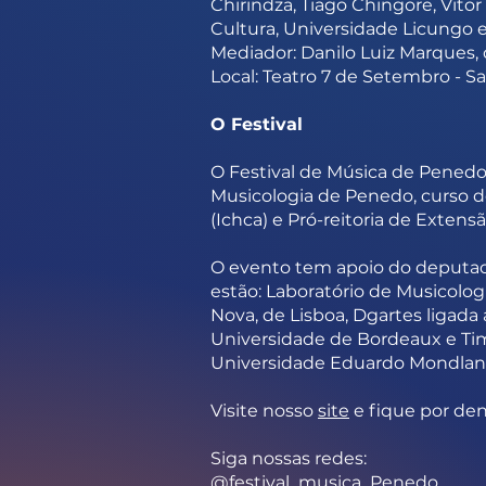
Chirindza, Tiago Chingore, Vit
Cultura, Universidade Licungo
Mediador: Danilo Luiz Marques,
Local: Teatro 7 de Setembro - Sa
O Festival
O Festival de Música de Penedo
Musicologia de Penedo, curso d
(Ichca) e Pró-reitoria de Exten
O evento tem apoio do deputado
estão: Laboratório de Musicolog
Nova, de Lisboa, Dgartes ligad
Universidade de Bordeaux e Ti
Universidade Eduardo Mondlane
Visite nosso
site
e fique por den
Siga nossas redes:
@festival_musica_Penedo