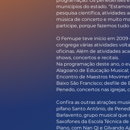
programação. Os penedenses e os
municípios do estado. “Estamos
pesquisa científica, atividades
música de concerto e muito mai
participe, porque fazemos tudo 
O Femupe teve início em 2009 
congrega várias atividades volt
oficinas. Além de atividades ac
shows, concertos e recitais.
Na programação deste ano, o ev
Alagoano de Educação Musical; 
Encontro de Maestros Moviment
Baixo São Francisco; desfile d
Penedo, concertos nas igrejas, 
Confira as outras atrações mus
pífano Santo Antônio, de Pened
Barlavento, grupo musical que 
Saxofones da Escola Técnica de A
Piano, com Nan Qi e Gilvando Az