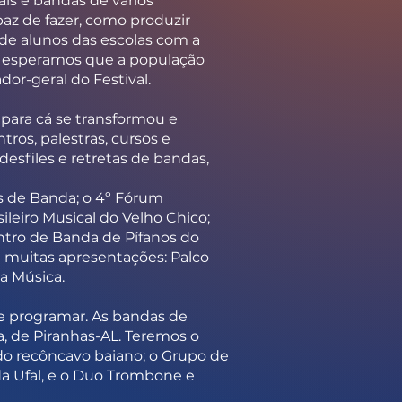
is e bandas de vários
az de fazer, como produzir
 de alunos das escolas com a
 e esperamos que a população
dor-geral do Festival.
para cá se transformou e
ros, palestras, cursos e
desfiles e retretas de bandas,
s de Banda; o 4º Fórum
leiro Musical do Velho Chico;
tro de Banda de Pífanos do
 muitas apresentações: Palco
da Música.
e programar. As bandas de
, de Piranhas-AL. Teremos o
do recôncavo baiano; o Grupo de
 da Ufal, e o Duo Trombone e