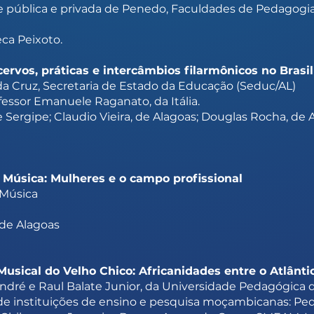
e pública e privada de Penedo, Faculdades de Pedagogi
ca Peixoto.
ervos, práticas e intercâmbios filarmônicos no Brasi
a Cruz, Secretaria de Estado da Educação (Seduc/AL)
essor Emanuele Raganato, da Itália.
 Sergipe; Claudio Vieira, de Alagoas; Douglas Rocha, de 
 Música: Mulheres e o campo profissional
 Música
de Alagoas
Musical do Velho Chico: Africanidades entre o Atlânti
ndré e Raul Balate Junior, da Universidade Pedagógic
e instituições de ensino e pesquisa moçambicanas: Pedro