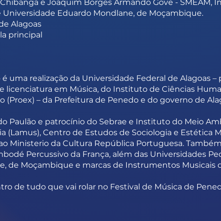
or Chibanga e Joaquim Borges Armando Gove - SMEAM, Ins
 e Universidade Eduardo Mondlane, de Moçambique.
 de Alagoas
la principal
 é uma realização da Universidade Federal de Alagoas –
e licenciatura em Música, do Instituto de Ciências Hum
são (Proex) – da Prefeitura de Penedo e do governo de Ala
 Paulão e patrocínio do Sebrae e Instituto do Meio Ambi
ia (Lamus), Centro de Estudos de Sociologia e Estética 
a ao Ministerio da Cultura República Portuguesa. Também
mbodé Percussivo da França, além das Universidades P
, de Moçambique e marcas de Instrumentos Musicais de
tro de tudo que vai rolar no Festival de Música de Pened