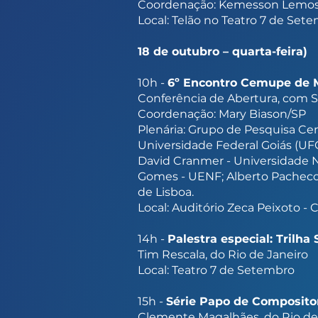
Coordenação: Kemesson Lemo
Local: Telão no Teatro 7 de Set
18 de outubro – quarta-feira)
10h -
6º Encontro Cemupe de Mu
Conferência de Abertura, com S
Coordenação: Mary Biason/SP
Plenária: Grupo de Pesquisa Ce
Universidade Federal Goiás (UFG
David Cranmer - Universidade No
Gomes - UENF; Alberto Pacheco 
de Lisboa.
Local: Auditório Zeca Peixoto 
14h -
Palestra especial: Trilh
Tim Rescala, do Rio de Janeiro
Local: Teatro 7 de Setembro
15h -
Série Papo de Compositor
Clemente Magalhães, do Rio de