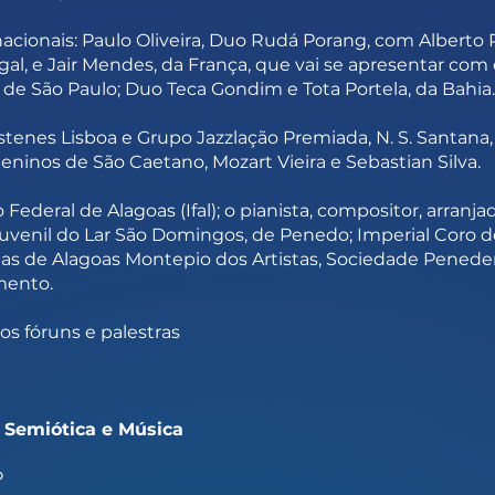
cionais: Paulo Oliveira, Duo Rudá Porang, com Alberto 
gal, e Jair Mendes, da França, que vai se apresentar co
de São Paulo; Duo Teca Gondim e Tota Portela, da Bahia.
tenes Lisboa e Grupo Jazzlação Premiada, N. S. Santana, 
inos de São Caetano, Mozart Vieira e Sebastian Silva.
Federal de Alagoas (Ifal); o pianista, compositor, arranja
ojuvenil do Lar São Domingos, de Penedo; Imperial Coro 
as de Alagoas Montepio dos Artistas, Sociedade Pened
mento.
s fóruns e palestras
: Semiótica e Música
P