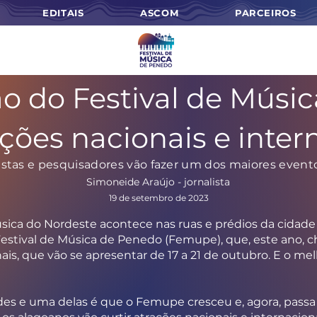
EDITAIS
ASCOM
PARCEIROS
 do Festival de Músi
ções nacionais e inter
istas e pesquisadores vão fazer um dos maiores even
Simoneide Araújo - jornalista
19 de setembro de 2023
ca do Nordeste acontece nas ruas e prédios da cidade 
estival de Música de Penedo (Femupe), que, este ano, ch
nais, que vão se apresentar de 17 a 21 de outubro. E o m
es e uma delas é que o Femupe cresceu e, agora, passa a