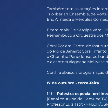
Também tem as atrações interna
Trio Iberian Ensemble, de Portu
Eric Almeida e Hércules Gomes, 
E tem mais: De Sergipe vêm Clís
Pernambuco a Orquestra dos Men
Coral Por em Canto, do Instituto 
do Rio de Janeiro; Coral Infant
o Chorinho Penedense; as band
e a cantora alagoana Mel Nasci
Confira abaixo a programação do
17 de outubro - terça-feira
14h -
Palestra especial on-line
(Canal Youtube do Cemupe TV)
Professor Luiz Tatit - FFLCH/US