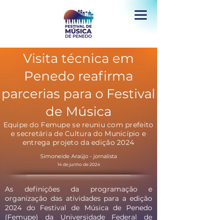
Visita técnica em
Penedo reafirma
parcerias para o Festival
de Música
Equipe do Femupe se reuniu com prefeito
e secretária de Cultura do Município e
entrega projeto da edição 2024
Simoneide Araújo - jornalista
14 de junho de 2024
As definições da programação e
organização das atividades para a edição
2024 do Festival de Música de Penedo
(Femupe) da Universidade Federal de